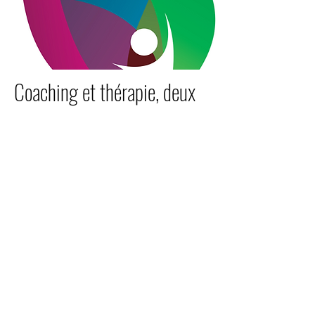
Coaching et thérapie, deux
approches distinctes
Le
coach
aborde avec ses clients une
problématique du présent et l’amène à
trouver des solutions précises,
tournées vers l’avenir. Il ne pose pas
d’acte thérapeutique.
Le
thérapeute
travaille avec ses
patients sur les blessures du passé et
pose un acte thérapeutique.
Je ne suis pas thérapeute
.